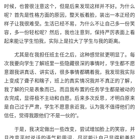
时候，也曾很注意这个，但是后来发现这样并不好。为什么
呢？首先是性格方面的原因，整天板着脸，装出一本正经的
样子让我很难受。生活已经不易，为什么不让自己多一份笑
容，多一份轻松呢？然后，我也注意到，保持严厉表面上看
起来能让学生怕我，实际上是拉大了学生与我的距离。
尤其是在我担任班主任之后，这种感觉就更明显了。每
次我要向学生了解班里一些隐藏很深的事情时，学生都不愿
意跟我讲真话、讲实话，很多事情都瞒着我，我发现我实际
上变成了聋子和瞎子，班上的真实情况我并不真正的了解，
我了解的只是表象而已。而且我布置的任务学生都是被动的
去完成，显得极不主动和自愿。后来多次反思，才明白原来
是自己过于严肃，学生不愿意亲近我，认为我不值得他们的
信任，觉得我跟他们“不是一伙的”。
于是，我决定做出一些改变，尝试增加脸上的笑容，并
且改变平时说话的语气和用词，尽可能让自己显得和善起