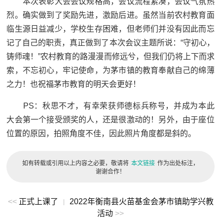
本次表彰大会会议规格高，会议流程紧凑，会议气氛热
烈。确实做到了奖励先进，激励后进。虽然当前农村教育面
临生源日益减少，学校生存困难，但老师们并没有因此而忘
记了自己的职责，真正做到了本次会议主题所说：“守初心，
铸师魂！”农村教育的路漫漫而修远兮，但我们仍将上下而求
索，不忘初心，牢记使命，为茅市镇的教育奉献自己的绵薄
之力！也祝福茅市教育的明天会更好！
PS：秋思不才，有幸荣获师德标兵称号，并成为本此
大会第一个接受颁奖的人，还是很激动的！另外，由于座位
位置的原因，拍照角度不佳，因此照片角度都是斜的。
如有转载或引用以上内容之必要，敬请将
本文链接
作为出处标注，
谢谢合作！
<<
正式上课了
2022年衡南县火苗基金会茅市镇助学兴教
|
活动
>>