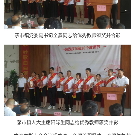
茅市镇党委副书记全鑫同志给优秀教师颁奖并合影
茅市镇人大主席阳际生同志给优秀教师颁奖并影