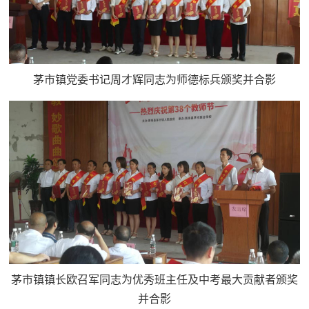
茅市镇党委书记周才辉同志为师德标兵颁奖并合影
茅市镇镇长欧召军同志为优秀班主任及中考最大贡献者颁奖
并合影